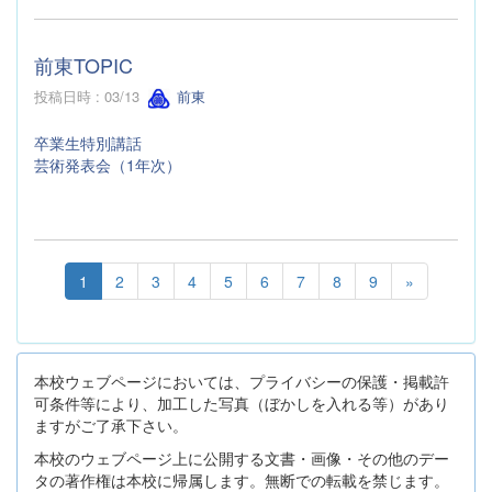
前東TOPIC
投稿日時 : 03/13
前東
卒業生特別講話
芸術発表会（1年次）
1
2
3
4
5
6
7
8
9
»
本校ウェブページにおいては、プライバシーの保護・掲載許
可条件等により、加工した写真（ぼかしを入れる等）があり
ますがご了承下さい。
本校のウェブページ上に公開する文書・画像・その他のデー
タの著作権は本校に帰属します。無断での転載を禁じます。