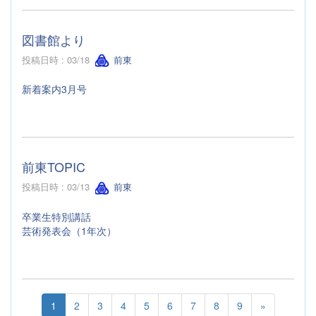
図書館より
投稿日時 : 03/18
前東
新着案内3月号
前東TOPIC
投稿日時 : 03/13
前東
卒業生特別講話
芸術発表会（1年次）
1
2
3
4
5
6
7
8
9
»