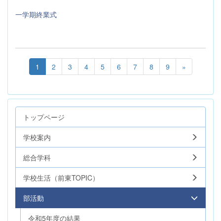
一学期終業式
1
2
3
4
5
6
7
8
9
»
トップページ
学校案内
総合学科
学校生活（前東TOPIC）
部活動
令和5年度の結果