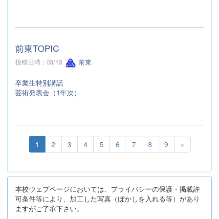
前東TOPIC
投稿日時 : 03/13
前東
卒業生特別講話
芸術発表会（1年次）
1
2
3
4
5
6
7
8
9
»
本校ウェブページにおいては、プライバシーの保護・掲載許
可条件等により、加工した写真（ぼかしを入れる等）があり
ますがご了承下さい。