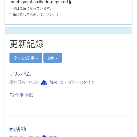
maehigashi-hs＠edu-g.gsn.ed.jp
（＠は全角になっています。
半角に直してお使いください。）
更新記録
全ての記事
5件
アルバム
投稿日時 : 03/24
前東
カテゴリ:
※ログイン
R7年度 表彰
部活動