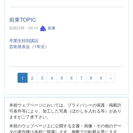
前東TOPIC
投稿日時 : 03/13
前東
卒業生特別講話
芸術発表会（1年次）
1
2
3
4
5
6
7
8
9
»
本校ウェブページにおいては、プライバシーの保護・掲載許
可条件等により、加工した写真（ぼかしを入れる等）があり
ますがご了承下さい。
本校のウェブページ上に公開する文書・画像・その他のデー
タの著作権は本校に帰属します。無断での転載を禁じます。