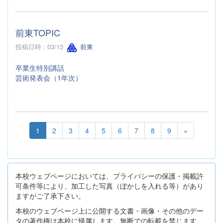
前東TOPIC
投稿日時 : 03/13
前東
卒業生特別講話
芸術発表会（1年次）
1
2
3
4
5
6
7
8
9
»
本校ウェブページにおいては、プライバシーの保護・掲載許
可条件等により、加工した写真（ぼかしを入れる等）があり
ますがご了承下さい。
本校のウェブページ上に公開する文書・画像・その他のデー
タの著作権は本校に帰属します。無断での転載を禁じます。