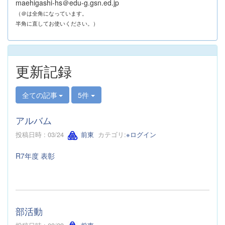
maehigashi-hs＠edu-g.gsn.ed.jp
（＠は全角になっています。
半角に直してお使いください。）
更新記録
全ての記事
5件
アルバム
投稿日時 : 03/24
前東
カテゴリ:
※ログイン
R7年度 表彰
部活動