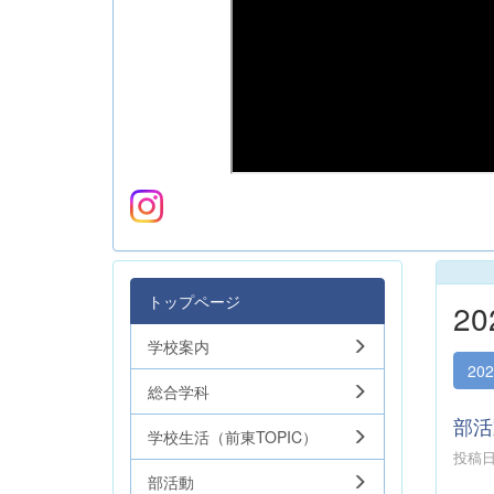
トップページ
2
学校案内
20
総合学科
部活
学校生活（前東TOPIC）
投稿日時
部活動