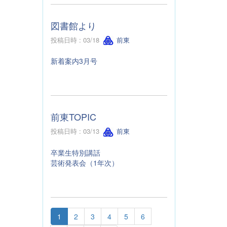
図書館より
投稿日時 : 03/18
前東
新着案内3月号
前東TOPIC
投稿日時 : 03/13
前東
卒業生特別講話
芸術発表会（1年次）
1
2
3
4
5
6