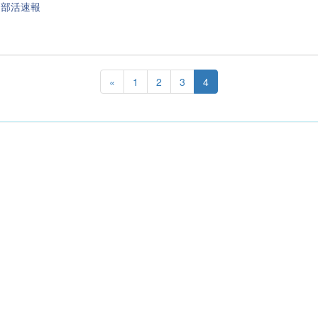
 部活速報
«
1
2
3
4