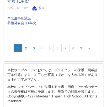
前東TOPIC
投稿日時 : 03/13
前東
卒業生特別講話
芸術発表会（1年次）
1
2
3
4
5
6
7
8
9
»
本校ウェブページにおいては、プライバシーの保護・掲載許
可条件等により、加工した写真（ぼかしを入れる等）があり
ますがご了承下さい。
本校のウェブページ上に公開する文書・画像・その他のデー
タの著作権は本校に帰属します。無断での転載を禁じます。
Copyright(C) 1997 Maebashi Higashi High School, All rights
reserved.