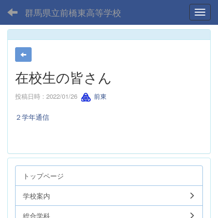
群馬県立前橋東高等学校
Toggl
在校生の皆さん
投稿日時 : 2022/01/26
前東
２学年通信
トップページ
学校案内
総合学科