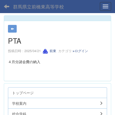
群馬県立前橋東高等学校
Toggl
PTA
投稿日時 : 2025/04/21
前東
カテゴリ:
※ログイン
４月分諸会費の納入
トップページ
学校案内
総合学科