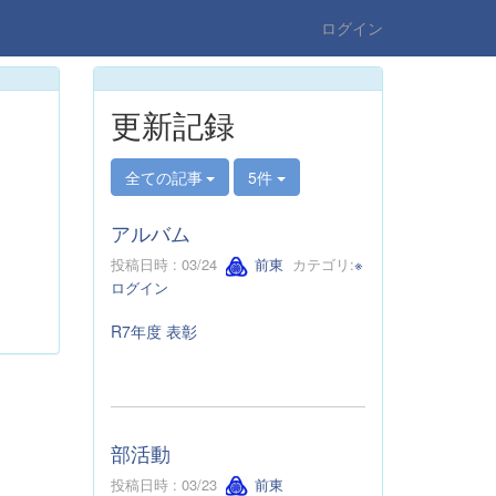
ログイン
更新記録
全ての記事
5件
アルバム
投稿日時 : 03/24
前東
カテゴリ:
※
ログイン
R7年度 表彰
部活動
投稿日時 : 03/23
前東