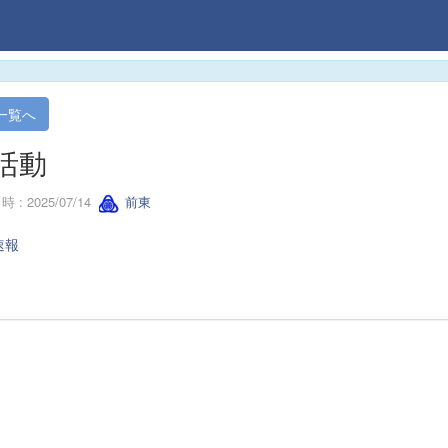
一覧へ
活動
 : 2025/07/14
前東
速報