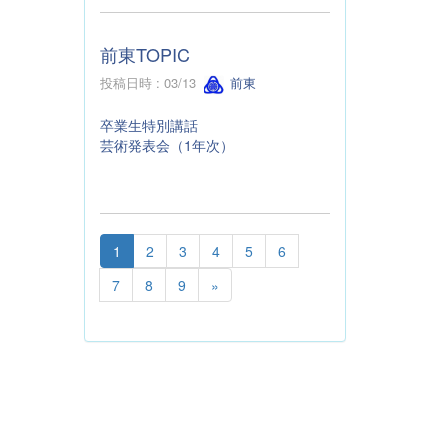
前東TOPIC
投稿日時 : 03/13
前東
卒業生特別講話
芸術発表会（1年次）
1
2
3
4
5
6
7
8
9
»