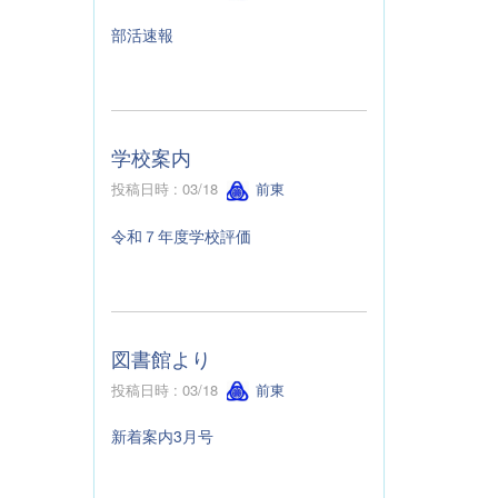
部活速報
学校案内
投稿日時 : 03/18
前東
令和７年度学校評価
図書館より
投稿日時 : 03/18
前東
新着案内3月号