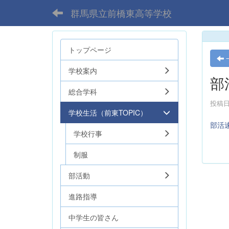
群馬県立前橋東高等学校
トップページ
学校案内
部
総合学科
投稿日時
学校生活（前東TOPIC）
部活
学校行事
制服
部活動
進路指導
中学生の皆さん