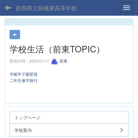
群馬県立前橋東高等学校
Toggl
学校生活（前東TOPIC）
投稿日時 : 2023/01/17
前東
手帳甲子園受賞
二年生修学旅行
トップページ
学校案内