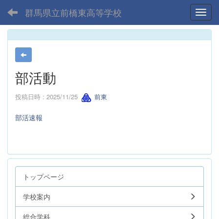
群馬県立前橋東高等学校
Toggl
部活動
投稿日時 : 2025/11/25
前東
部活速報
トップページ
学校案内
総合学科