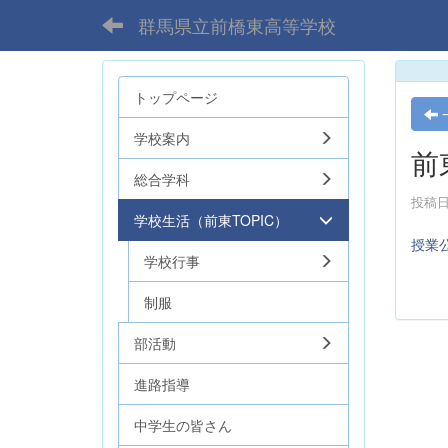
群馬県立前橋東高等学校
トップページ
学校案内
前
総合学科
投稿日時
学校生活（前東TOPIC）
授業公
学校行事
制服
部活動
進路指導
中学生の皆さん