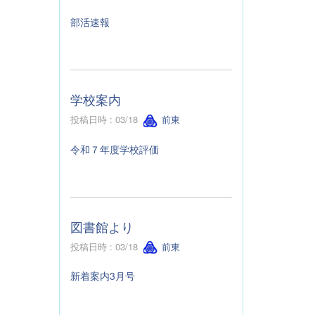
部活速報
学校案内
投稿日時 : 03/18
前東
令和７年度学校評価
図書館より
投稿日時 : 03/18
前東
新着案内3月号