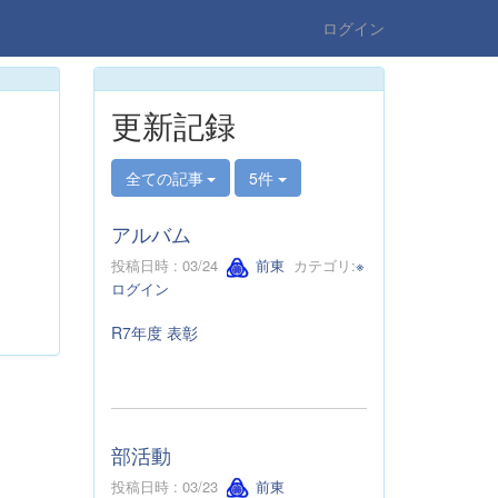
ログイン
更新記録
全ての記事
5件
アルバム
投稿日時 : 03/24
前東
カテゴリ:
※
ログイン
R7年度 表彰
部活動
投稿日時 : 03/23
前東