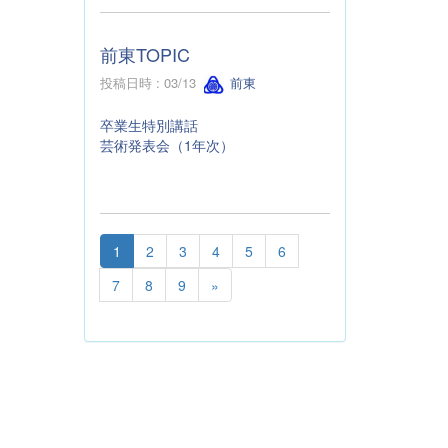
前東TOPIC
投稿日時 : 03/13
前東
卒業生特別講話
芸術発表会（1年次）
1
2
3
4
5
6
7
8
9
»