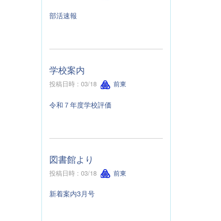
部活速報
学校案内
投稿日時 : 03/18
前東
令和７年度学校評価
図書館より
投稿日時 : 03/18
前東
新着案内3月号