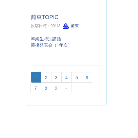
前東TOPIC
投稿日時 : 03/13
前東
卒業生特別講話
芸術発表会（1年次）
1
2
3
4
5
6
7
8
9
»