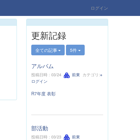
ログイン
更新記録
全ての記事
5件
アルバム
投稿日時 : 03/24
前東
カテゴリ:
※
ログイン
R7年度 表彰
部活動
投稿日時 : 03/23
前東