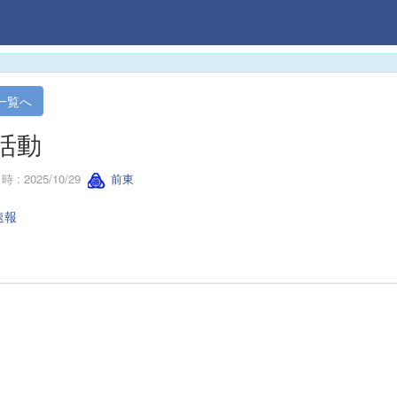
一覧へ
活動
 : 2025/10/29
前東
速報