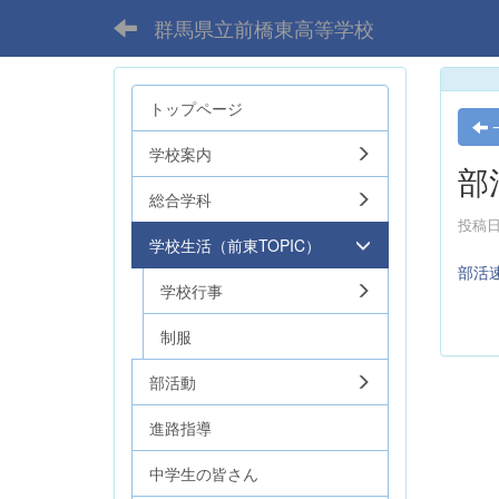
群馬県立前橋東高等学校
トップページ
学校案内
部
総合学科
投稿日時
学校生活（前東TOPIC）
部活
学校行事
制服
部活動
進路指導
中学生の皆さん