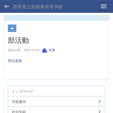
群馬県立前橋東高等学校
Toggl
部活動
投稿日時 : 2021/01/21
前東
部活速報
トップページ
学校案内
総合学科