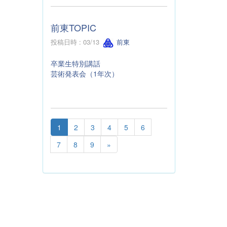
前東TOPIC
投稿日時 : 03/13
前東
卒業生特別講話
芸術発表会（1年次）
1
2
3
4
5
6
7
8
9
»