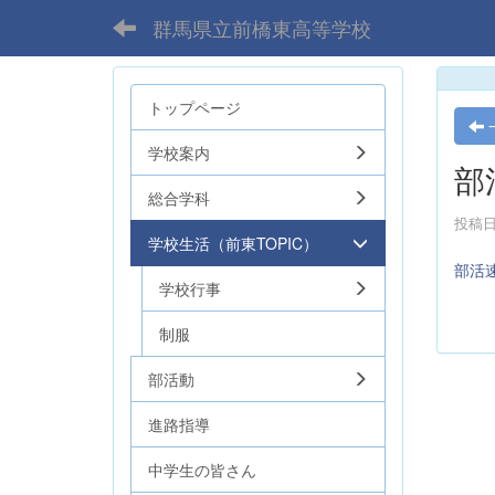
群馬県立前橋東高等学校
トップページ
学校案内
部
総合学科
投稿日時
学校生活（前東TOPIC）
部活
学校行事
制服
部活動
進路指導
中学生の皆さん