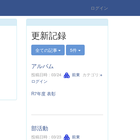
ログイン
更新記録
全ての記事
5件
アルバム
投稿日時 : 03/24
前東
カテゴリ:
※
ログイン
R7年度 表彰
部活動
投稿日時 : 03/23
前東