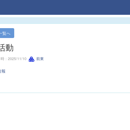
一覧へ
活動
 : 2025/11/10
前東
速報