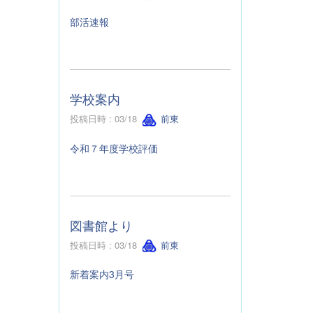
部活速報
学校案内
投稿日時 : 03/18
前東
令和７年度学校評価
図書館より
投稿日時 : 03/18
前東
新着案内3月号