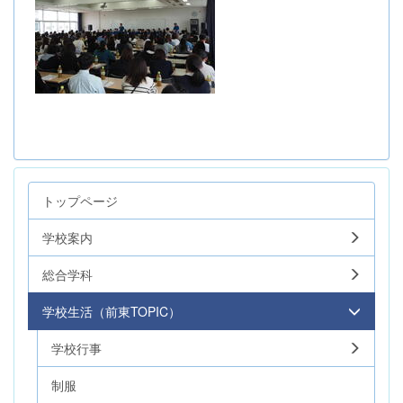
トップページ
学校案内
総合学科
学校生活（前東TOPIC）
学校行事
制服