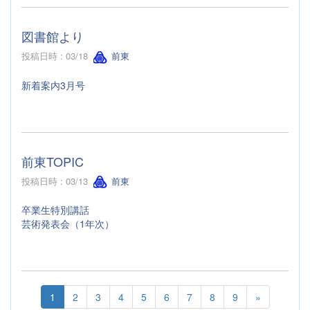
図書館より
投稿日時 : 03/18
前東
新着案内3月号
前東TOPIC
投稿日時 : 03/13
前東
卒業生特別講話
芸術発表会（1年次）
1
2
3
4
5
6
7
8
9
»