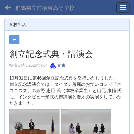
群馬県立前橋東高等学校
Toggl
学校生活
創立記念式典・講演会
投稿日時 : 2025/11/04
前東
10月31日に第46回創立記念式典を挙行いたしました。
創立記念講演会では、タイタン所属のお笑いコンビ「ネ
コニスズ」の舘野 忠臣 氏（本校卒業生）と山元 康輔 氏
に、インタビュー形式の御講演と漫才の実演をしていた
だきました。