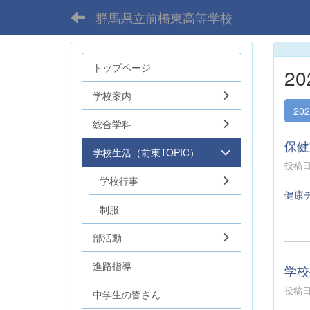
群馬県立前橋東高等学校
トップページ
2
学校案内
20
総合学科
保健
学校生活（前東TOPIC）
投稿日時
学校行事
健康チ
制服
部活動
進路指導
学校
投稿日時
中学生の皆さん