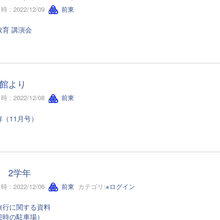
 : 2022/12/09
前東
教育 講演会
館より
 : 2022/12/08
前東
扉（11月号）
 2学年
 : 2022/12/06
前東
カテゴリ:
※ログイン
旅行に関する資料
迎時の駐車場）