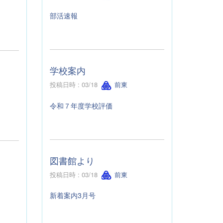
部活速報
学校案内
投稿日時 : 03/18
前東
令和７年度学校評価
図書館より
投稿日時 : 03/18
前東
新着案内3月号