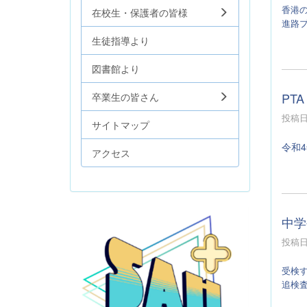
香港
在校生・保護者の皆様
進路
生徒指導より
図書館より
PTA
卒業生の皆さん
投稿日時
サイトマップ
令和
アクセス
中学
投稿日時
受検
追検