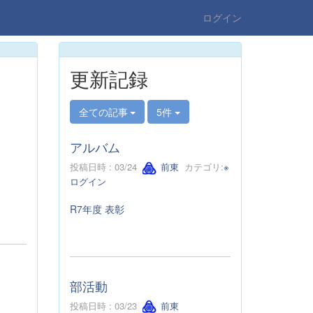
ログイン
更新記録
全ての記事
5件
アルバム
投稿日時 : 03/24
前東
カテゴリ:
※
ログイン
R7年度 表彰
部活動
投稿日時 : 03/23
前東