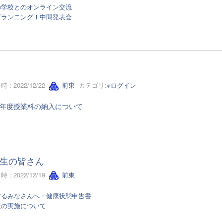
の学校とのオンライン交流
プランニングⅠ中間発表会
 : 2022/12/22
前東
カテゴリ:
※ログイン
4年度授業料の納入について
生の皆さん
 : 2022/12/19
前東
するみなさんへ・健康状態申告書
査の実施について