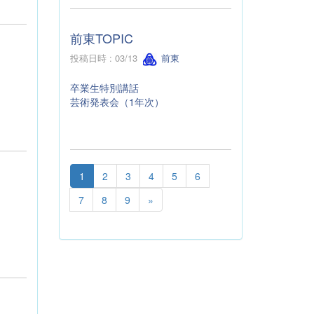
前東TOPIC
投稿日時 : 03/13
前東
卒業生特別講話
芸術発表会（1年次）
1
2
3
4
5
6
7
8
9
»