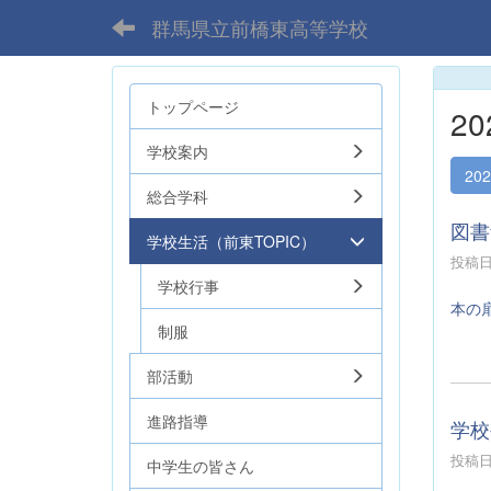
群馬県立前橋東高等学校
トップページ
2
学校案内
20
総合学科
図書
学校生活（前東TOPIC）
投稿日時
学校行事
本の
制服
部活動
進路指導
学校
投稿日時
中学生の皆さん