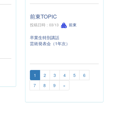
前東TOPIC
投稿日時 : 03/13
前東
卒業生特別講話
芸術発表会（1年次）
1
2
3
4
5
6
7
8
9
»