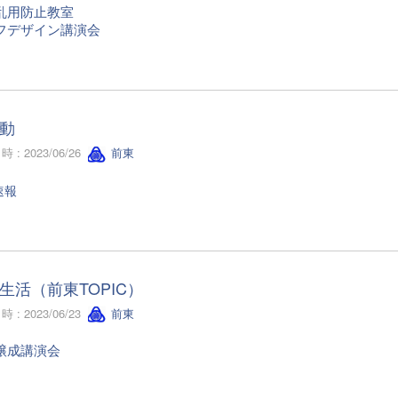
乱用防止教室
フデザイン講演会
動
 : 2023/06/26
前東
速報
生活（前東TOPIC）
 : 2023/06/23
前東
醸成講演会