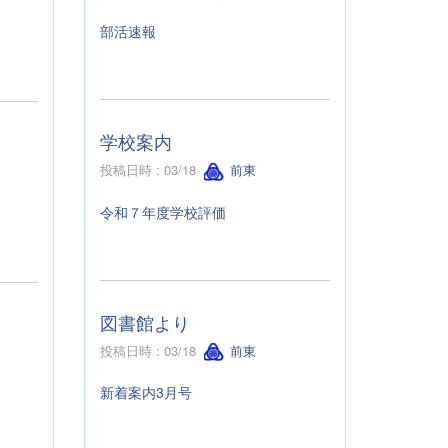
部活速報
学校案内
投稿日時 : 03/18
前東
令和７年度学校評価
図書館より
投稿日時 : 03/18
前東
新着案内3月号