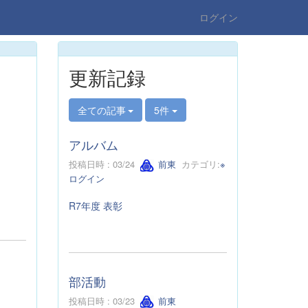
ログイン
更新記録
全ての記事
5件
アルバム
投稿日時 : 03/24
前東
カテゴリ:
※
ログイン
R7年度 表彰
部活動
投稿日時 : 03/23
前東