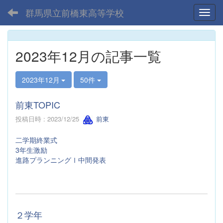
群馬県立前橋東高等学校
Toggl
2023年12月の記事一覧
2023年12月
50件
前東TOPIC
投稿日時 : 2023/12/25
前東
二学期終業式
3年生激励
進路プランニングⅠ中間発表
２学年