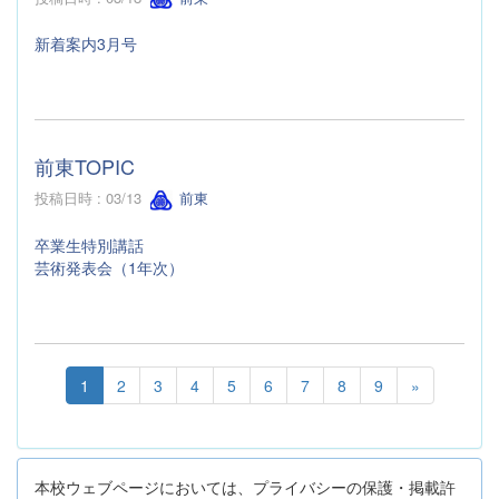
新着案内3月号
前東TOPIC
投稿日時 : 03/13
前東
卒業生特別講話
芸術発表会（1年次）
1
2
3
4
5
6
7
8
9
»
本校ウェブページにおいては、プライバシーの保護・掲載許