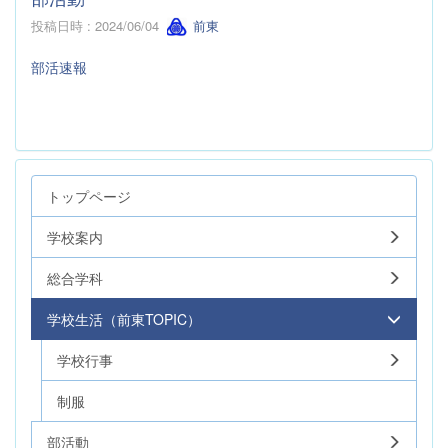
投稿日時 : 2024/06/04
前東
部活速報
トップページ
学校案内
総合学科
学校生活（前東TOPIC）
学校行事
制服
部活動