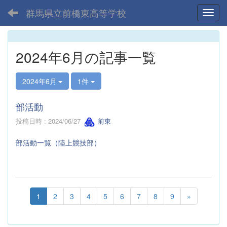
群馬県立前橋東高等学校
Toggl
2024年6月の記事一覧
2024年6月
1件
部活動
投稿日時 : 2024/06/27
前東
部活動一覧（陸上競技部）
1
2
3
4
5
6
7
8
9
»