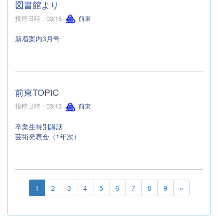
図書館より
投稿日時 : 03/18
前東
新着案内3月号
前東TOPIC
投稿日時 : 03/13
前東
卒業生特別講話
芸術発表会（1年次）
1
2
3
4
5
6
7
8
9
»