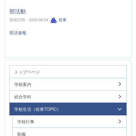
部活動
投稿日時 : 2025/08/04
前東
部活速報
トップページ
学校案内
総合学科
学校生活（前東TOPIC）
学校行事
制服