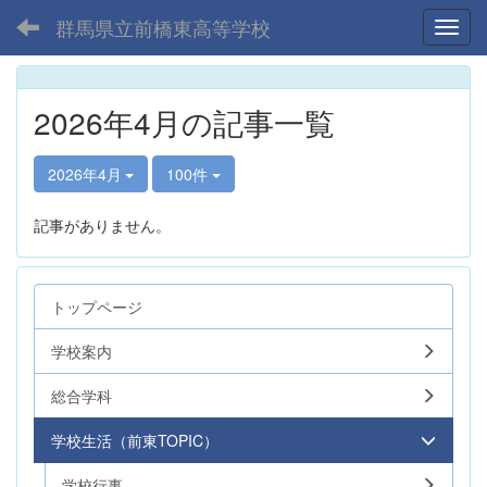
群馬県立前橋東高等学校
Toggl
2026年4月の記事一覧
2026年4月
100件
記事がありません。
トップページ
学校案内
総合学科
学校生活（前東TOPIC）
学校行事