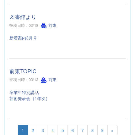
図書館より
投稿日時 : 03/18
前東
新着案内3月号
前東TOPIC
投稿日時 : 03/13
前東
卒業生特別講話
芸術発表会（1年次）
1
2
3
4
5
6
7
8
9
»