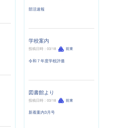
部活速報
学校案内
投稿日時 : 03/18
前東
令和７年度学校評価
図書館より
投稿日時 : 03/18
前東
新着案内3月号