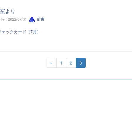
室より
 : 2022/07/01
前東
チェックカード（7月）
«
1
2
3