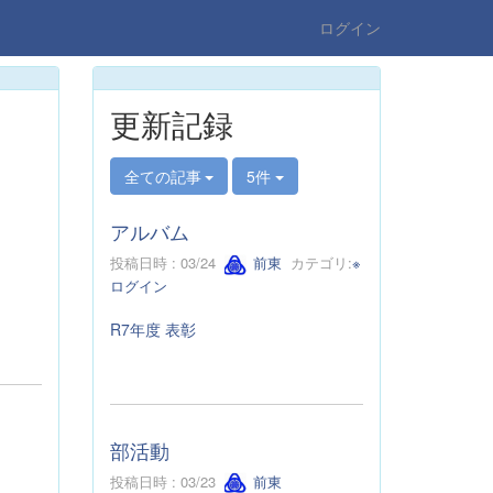
ログイン
更新記録
全ての記事
5件
アルバム
投稿日時 : 03/24
前東
カテゴリ:
※
ログイン
R7年度 表彰
部活動
投稿日時 : 03/23
前東