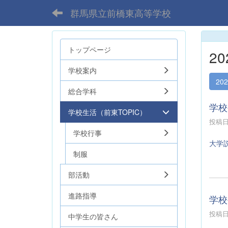
群馬県立前橋東高等学校
トップページ
2
学校案内
20
総合学科
学校
学校生活（前東TOPIC）
投稿日時
学校行事
大学
制服
部活動
進路指導
学校
投稿日時
中学生の皆さん