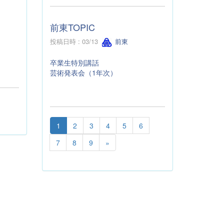
前東TOPIC
投稿日時 : 03/13
前東
卒業生特別講話
芸術発表会（1年次）
1
2
3
4
5
6
7
8
9
»