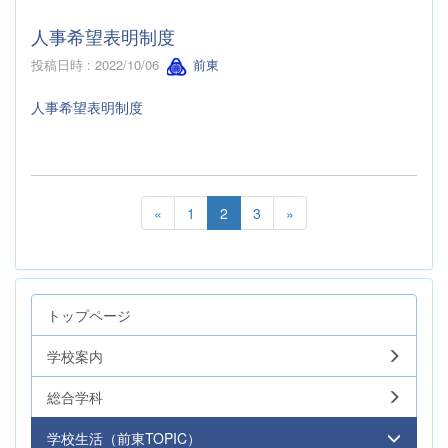
人事希望表明制度
投稿日時 : 2022/10/06
前東
人事希望表明制度
«
1
2
3
»
トップページ
学校案内
総合学科
学校生活（前東TOPIC）