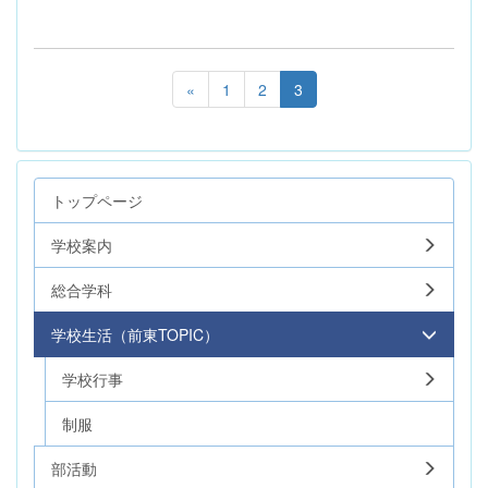
«
1
2
3
トップページ
学校案内
総合学科
学校生活（前東TOPIC）
学校行事
制服
部活動