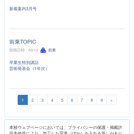
新着案内3月号
前東TOPIC
投稿日時 : 03/13
前東
卒業生特別講話
芸術発表会（1年次）
1
2
3
4
5
6
7
8
9
»
本校ウェブページにおいては、プライバシーの保護・掲載許
可条件等により、加工した写真（ぼかしを入れる等）があり