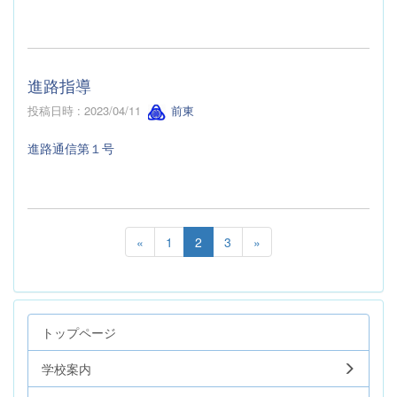
進路指導
投稿日時 : 2023/04/11
前東
進路通信第１号
«
1
2
3
»
トップページ
学校案内