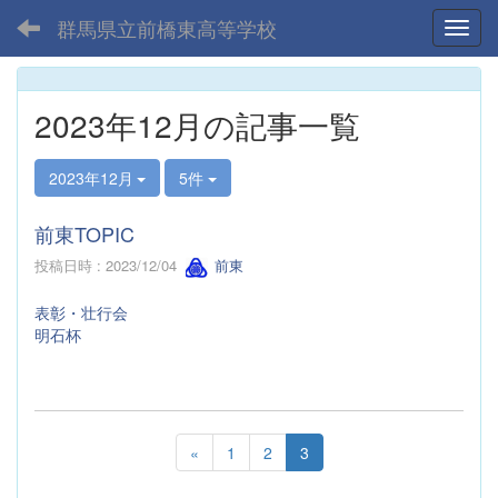
群馬県立前橋東高等学校
Toggl
2023年12月の記事一覧
2023年12月
5件
前東TOPIC
投稿日時 : 2023/12/04
前東
表彰・壮行会
明石杯
«
1
2
3