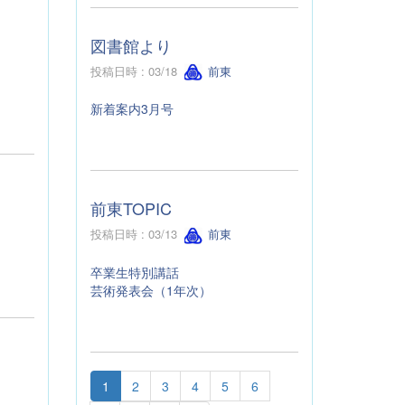
図書館より
投稿日時 : 03/18
前東
新着案内3月号
前東TOPIC
投稿日時 : 03/13
前東
卒業生特別講話
芸術発表会（1年次）
1
2
3
4
5
6