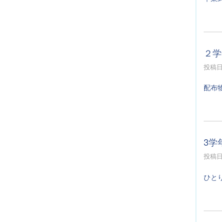
２学
投稿日時
配布
3学
投稿日時
ひと