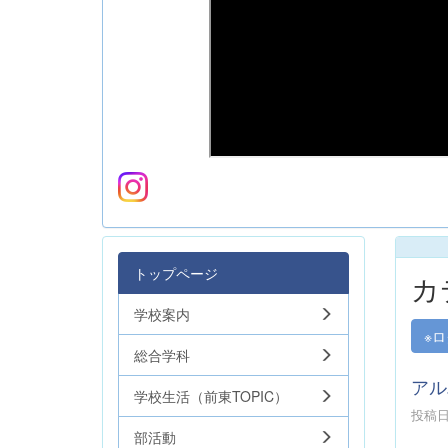
トップページ
カ
学校案内
※
総合学科
アル
学校生活（前東TOPIC）
投稿日時
部活動