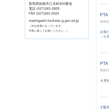
群馬県前橋市江木町800番地
電話 (027)263-2855
FAX (027)263-2524
PTA
maehigashi-hs＠edu-g.gsn.ed.jp
投稿日時
（＠は全角になっています。
半角に直してお使いください。）
お知
（５
PTA
投稿日時
４月
1学