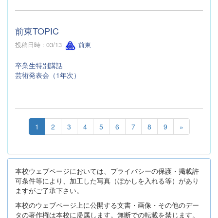
前東TOPIC
投稿日時 : 03/13
前東
卒業生特別講話
芸術発表会（1年次）
1
2
3
4
5
6
7
8
9
»
本校ウェブページにおいては、プライバシーの保護・掲載許
可条件等により、加工した写真（ぼかしを入れる等）があり
ますがご了承下さい。
本校のウェブページ上に公開する文書・画像・その他のデー
タの著作権は本校に帰属します。無断での転載を禁じます。