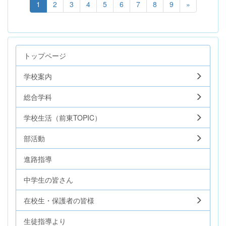
1
2
3
4
5
6
7
8
9
»
トップページ
学校案内
総合学科
学校生活（前東TOPIC）
部活動
進路指導
中学生の皆さん
在校生・保護者の皆様
生徒指導より