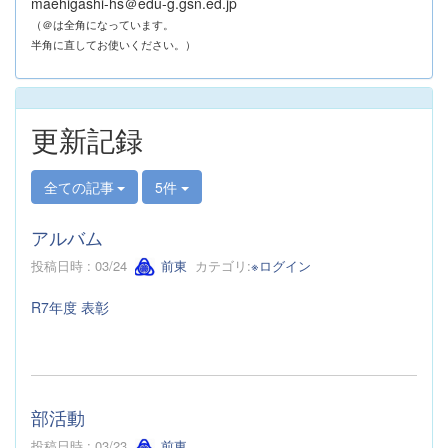
maehigashi-hs＠edu-g.gsn.ed.jp
（＠は全角になっています。
半角に直してお使いください。）
更新記録
全ての記事
5件
アルバム
投稿日時 : 03/24
前東
カテゴリ:
※ログイン
R7年度 表彰
部活動
投稿日時 : 03/23
前東