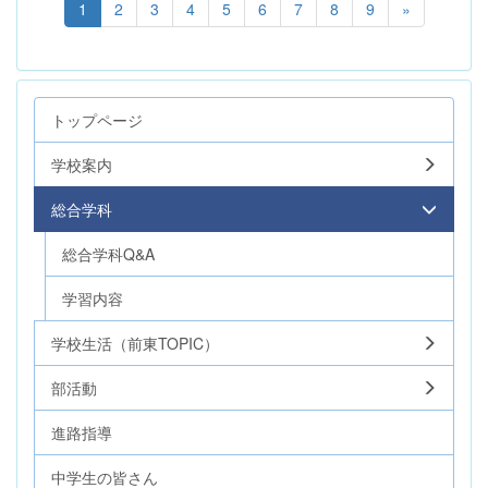
1
2
3
4
5
6
7
8
9
»
トップページ
学校案内
総合学科
総合学科Q&A
学習内容
学校生活（前東TOPIC）
部活動
進路指導
中学生の皆さん