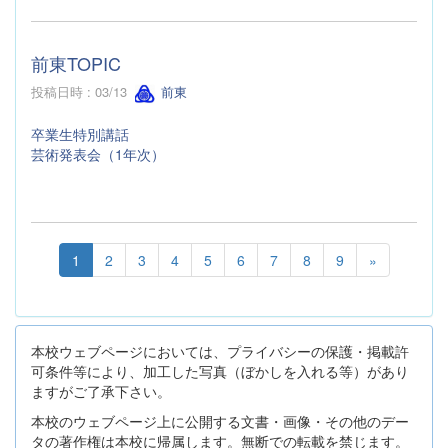
前東TOPIC
投稿日時 : 03/13
前東
卒業生特別講話
芸術発表会（1年次）
1
2
3
4
5
6
7
8
9
»
本校ウェブページにおいては、プライバシーの保護・掲載許
可条件等により、加工した写真（ぼかしを入れる等）があり
ますがご了承下さい。
本校のウェブページ上に公開する文書・画像・その他のデー
タの著作権は本校に帰属します。無断での転載を禁じます。