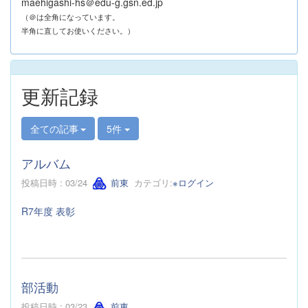
maehigashi-hs＠edu-g.gsn.ed.jp
（＠は全角になっています。
半角に直してお使いください。）
更新記録
全ての記事
5件
アルバム
投稿日時 : 03/24
前東
カテゴリ:
※ログイン
R7年度 表彰
部活動
投稿日時 : 03/23
前東