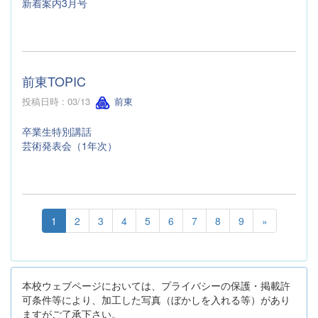
新着案内3月号
前東TOPIC
投稿日時 : 03/13
前東
卒業生特別講話
芸術発表会（1年次）
1
2
3
4
5
6
7
8
9
»
本校ウェブページにおいては、プライバシーの保護・掲載許
可条件等により、加工した写真（ぼかしを入れる等）があり
ますがご了承下さい。