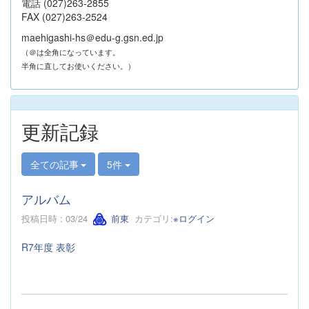
電話 (027)263-2855
FAX (027)263-2524
maehigashi-hs＠edu-g.gsn.ed.jp
（＠は全角になっています。
半角に直してお使いください。）
更新記録
全ての記事
5件
アルバム
投稿日時 : 03/24
前東
カテゴリ:
※ログイン
R7年度 表彰