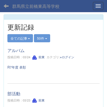
群馬県立前橋東高等学校
Toggl
更新記録
全ての記事
50件
アルバム
投稿日時 : 03/24
前東
カテゴリ:
※ログイン
R7年度 表彰
部活動
投稿日時 : 03/23
前東