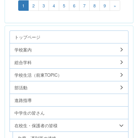
1
2
3
4
5
6
7
8
9
»
トップページ
学校案内
総合学科
学校生活（前東TOPIC）
部活動
進路指導
中学生の皆さん
在校生・保護者の皆様
欠席・遅刻等の連絡