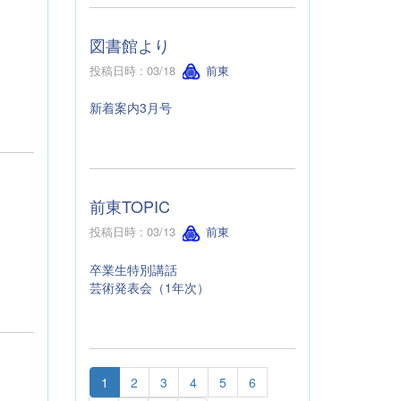
図書館より
投稿日時 : 03/18
前東
新着案内3月号
前東TOPIC
投稿日時 : 03/13
前東
卒業生特別講話
芸術発表会（1年次）
1
2
3
4
5
6