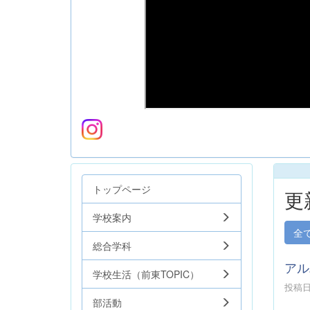
トップページ
更
学校案内
全
総合学科
アル
学校生活（前東TOPIC）
投稿日時
部活動