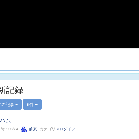
新記録
ての記事
5件
バム
 : 03/24
前東
カテゴリ:
※ログイン