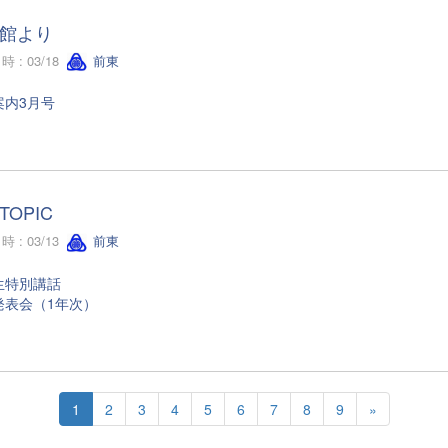
館より
 : 03/18
前東
案内3月号
TOPIC
 : 03/13
前東
生特別講話
発表会（1年次）
1
2
3
4
5
6
7
8
9
»