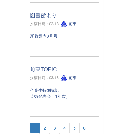
図書館より
投稿日時 : 03/18
前東
新着案内3月号
前東TOPIC
投稿日時 : 03/13
前東
卒業生特別講話
芸術発表会（1年次）
1
2
3
4
5
6