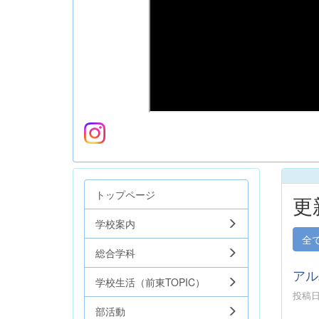
トップページ
更
学校案内
全
総合学科
アル
学校生活（前東TOPIC）
投稿日時
部活動