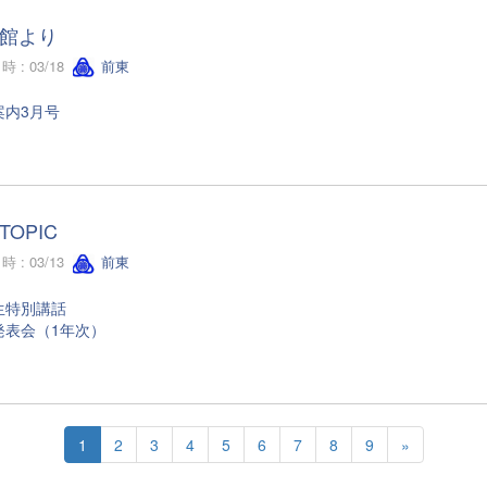
館より
 : 03/18
前東
案内3月号
TOPIC
 : 03/13
前東
生特別講話
発表会（1年次）
1
2
3
4
5
6
7
8
9
»