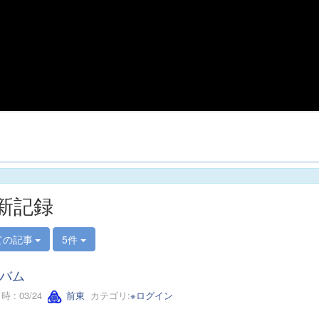
新記録
ての記事
5件
バム
 : 03/24
前東
カテゴリ:
※ログイン