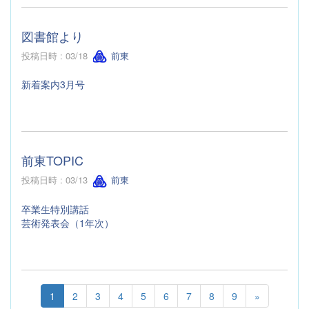
図書館より
投稿日時 : 03/18
前東
新着案内3月号
前東TOPIC
投稿日時 : 03/13
前東
卒業生特別講話
芸術発表会（1年次）
1
2
3
4
5
6
7
8
9
»