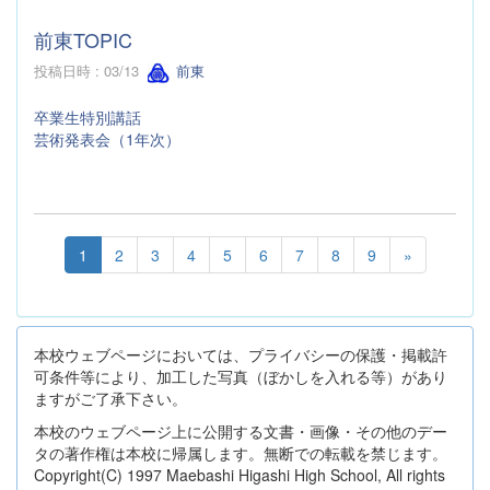
前東TOPIC
投稿日時 : 03/13
前東
卒業生特別講話
芸術発表会（1年次）
1
2
3
4
5
6
7
8
9
»
本校ウェブページにおいては、プライバシーの保護・掲載許
可条件等により、加工した写真（ぼかしを入れる等）があり
ますがご了承下さい。
本校のウェブページ上に公開する文書・画像・その他のデー
タの著作権は本校に帰属します。無断での転載を禁じます。
Copyright(C) 1997 Maebashi Higashi High School, All rights