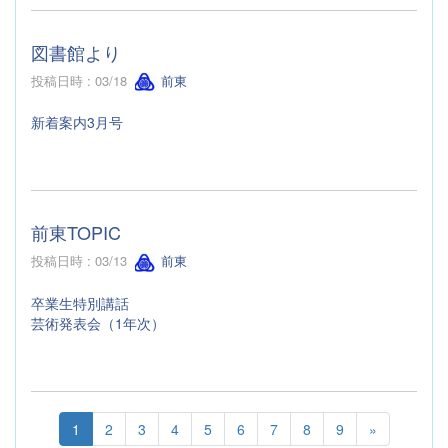
図書館より
投稿日時 : 03/18
前東
新着案内3月号
前東TOPIC
投稿日時 : 03/13
前東
卒業生特別講話
芸術発表会（1年次）
1
2
3
4
5
6
7
8
9
»