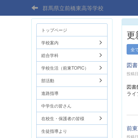
群馬県立前橋東高等学校
トップページ
更
学校案内
全
総合学科
図書
学校生活（前東TOPIC）
投稿日時
部活動
図書
ライ
進路指導
中学生の皆さん
在校生・保護者の皆様
前東
生徒指導より
投稿日時