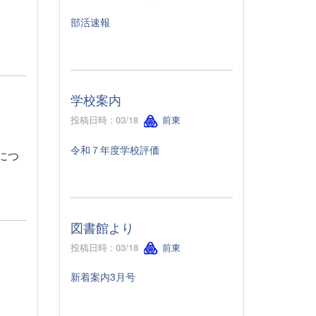
部活速報
学校案内
投稿日時 : 03/18
前東
令和７年度学校評価
につ
図書館より
投稿日時 : 03/18
前東
新着案内3月号