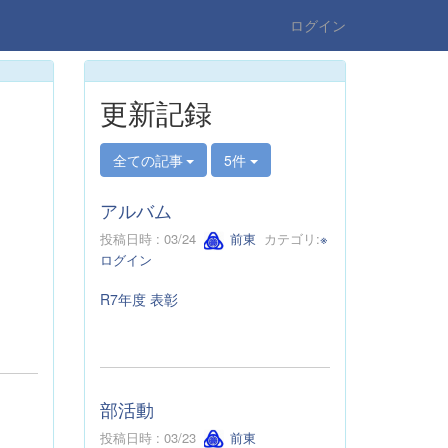
ログイン
更新記録
全ての記事
5件
アルバム
投稿日時 : 03/24
前東
カテゴリ:
※
ログイン
R7年度 表彰
部活動
投稿日時 : 03/23
前東