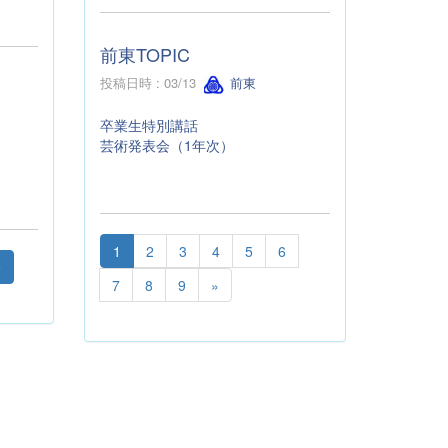
前東TOPIC
投稿日時 : 03/13
前東
卒業生特別講話
芸術発表会（1年次）
1
2
3
4
5
6
9
7
8
9
»