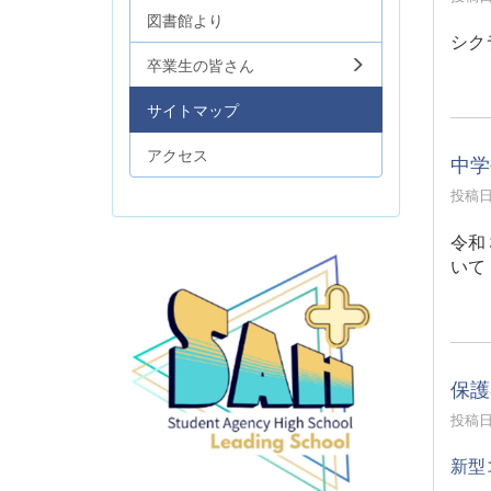
図書館より
シク
卒業生の皆さん
サイトマップ
アクセス
中学
投稿日時
令和
いて
保護
投稿日時
新型