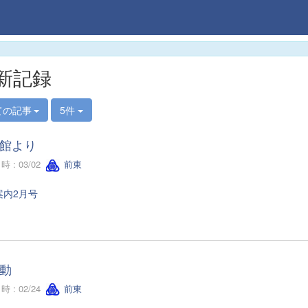
新記録
ての記事
5件
館より
 : 03/02
前東
案内2月号
動
 : 02/24
前東