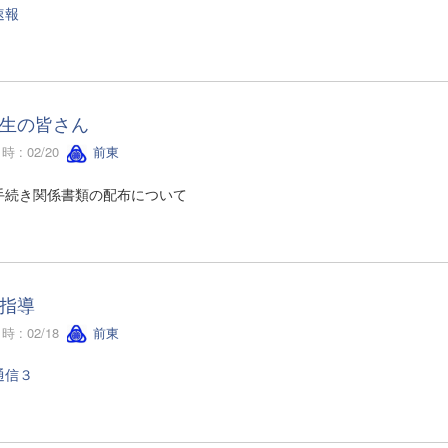
速報
生の皆さん
 : 02/20
前東
手続き関係書類の配布について
指導
 : 02/18
前東
通信３