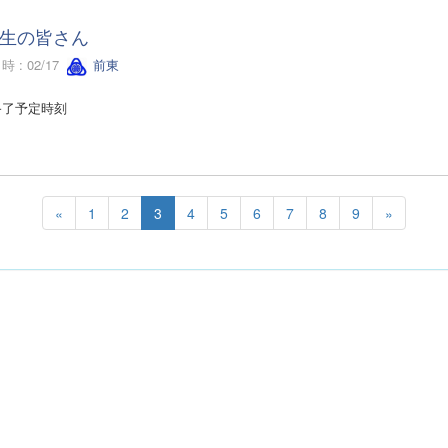
生の皆さん
 : 02/17
前東
終了予定時刻
«
1
2
3
4
5
6
7
8
9
»