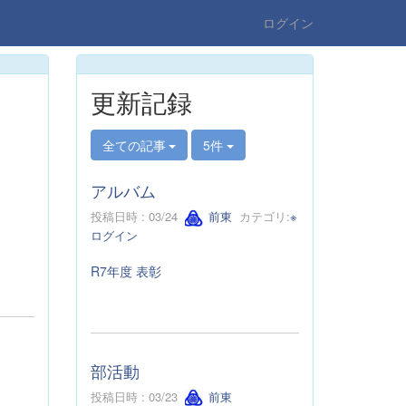
ログイン
更新記録
全ての記事
5件
アルバム
投稿日時 : 03/24
前東
カテゴリ:
※
ログイン
R7年度 表彰
部活動
投稿日時 : 03/23
前東