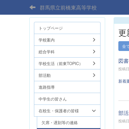
群馬県立前橋東高等学校
トップページ
更
学校案内
全
総合学科
図書
学校生活（前東TOPIC）
投稿日時
部活動
新着
進路指導
中学生の皆さん
在校生・保護者の皆様
部活
投稿日時
欠席・遅刻等の連絡