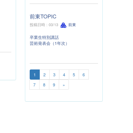
前東TOPIC
投稿日時 : 03/13
前東
卒業生特別講話
芸術発表会（1年次）
1
2
3
4
5
6
7
8
9
»