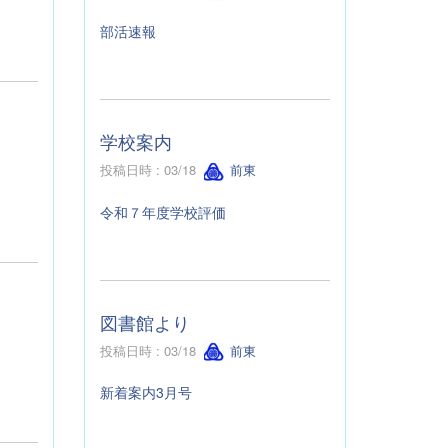
部活速報
学校案内
投稿日時 : 03/18
前東
令和７年度学校評価
図書館より
投稿日時 : 03/18
前東
新着案内3月号