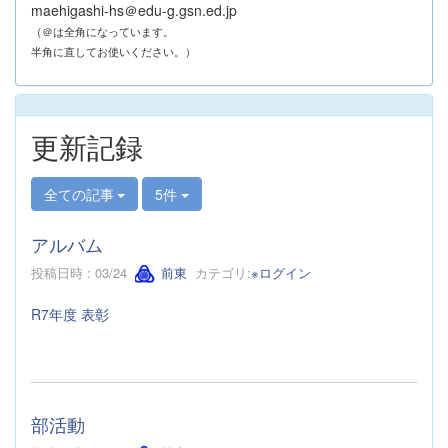
maehigashi-hs＠edu-g.gsn.ed.jp
（＠は全角になっています。
半角に直してお使いください。）
更新記録
全ての記事
5件
アルバム
投稿日時 : 03/24
前東
カテゴリ:
※ログイン
R7年度 表彰
部活動