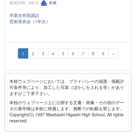
投稿日時 : 03/13
前東
卒業生特別講話
芸術発表会（1年次）
1
2
3
4
5
6
7
8
9
»
本校ウェブページにおいては、プライバシーの保護・掲載許
可条件等により、加工した写真（ぼかしを入れる等）があり
ますがご了承下さい。
本校のウェブページ上に公開する文書・画像・その他のデー
タの著作権は本校に帰属します。無断での転載を禁じます。
Copyright(C) 1997 Maebashi Higashi High School, All rights
reserved.