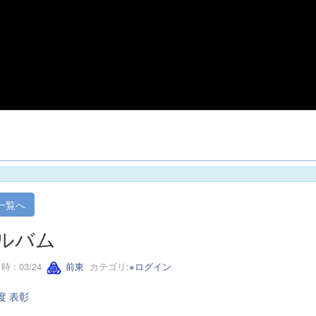
一覧へ
ルバム
 : 03/24
前東
カテゴリ:
※ログイン
度 表彰