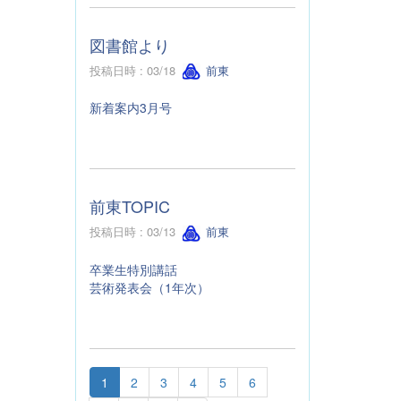
図書館より
投稿日時 : 03/18
前東
新着案内3月号
前東TOPIC
投稿日時 : 03/13
前東
卒業生特別講話
芸術発表会（1年次）
1
2
3
4
5
6