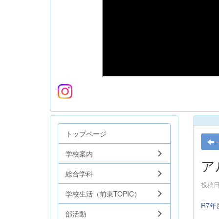
トップページ
学校案内
ア
総合学科
投稿日時
学校生活（前東TOPIC）
R7年
部活動