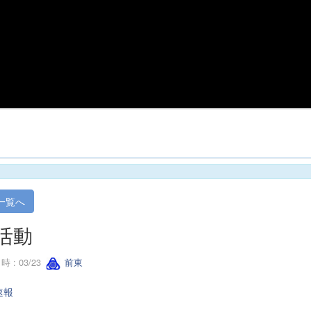
一覧へ
活動
 : 03/23
前東
速報