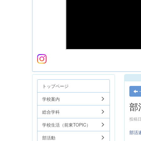
トップページ
学校案内
部
総合学科
投稿日時
学校生活（前東TOPIC）
部活
部活動