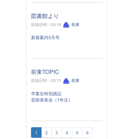
図書館より
投稿日時 : 03/18
前東
新着案内3月号
前東TOPIC
投稿日時 : 03/13
前東
卒業生特別講話
芸術発表会（1年次）
1
2
3
4
5
6