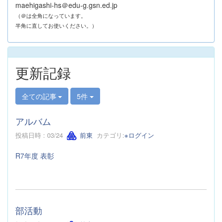
maehigashi-hs＠edu-g.gsn.ed.jp
（＠は全角になっています。
半角に直してお使いください。）
更新記録
全ての記事
5件
アルバム
投稿日時 : 03/24
前東
カテゴリ:
※ログイン
R7年度 表彰
部活動