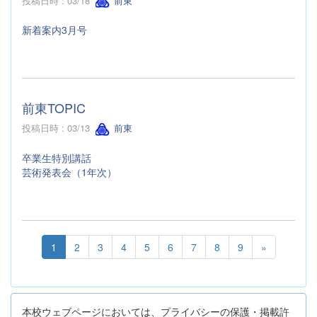
投稿日時 : 03/18
前東
新着案内3月号
前東TOPIC
投稿日時 : 03/13
前東
卒業生特別講話
芸術発表会（1年次）
1
2
3
4
5
6
7
8
9
»
本校ウェブページにおいては、プライバシーの保護・掲載許