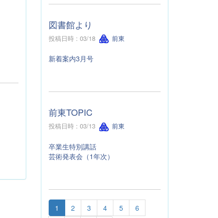
図書館より
投稿日時 : 03/18
前東
新着案内3月号
前東TOPIC
投稿日時 : 03/13
前東
卒業生特別講話
芸術発表会（1年次）
1
2
3
4
5
6