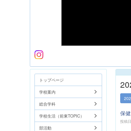
トップページ
2
学校案内
20
総合学科
保健
学校生活（前東TOPIC）
投稿日時
部活動