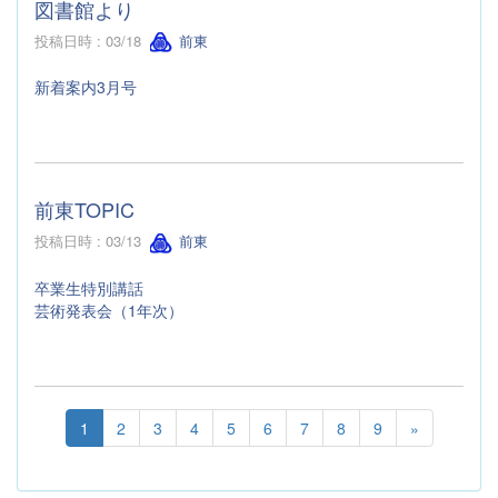
図書館より
投稿日時 : 03/18
前東
新着案内3月号
前東TOPIC
投稿日時 : 03/13
前東
卒業生特別講話
芸術発表会（1年次）
1
2
3
4
5
6
7
8
9
»