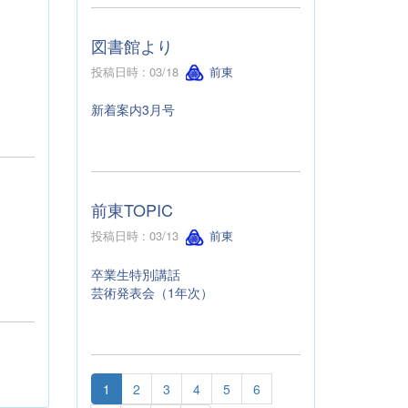
図書館より
投稿日時 : 03/18
前東
新着案内3月号
前東TOPIC
投稿日時 : 03/13
前東
卒業生特別講話
芸術発表会（1年次）
1
2
3
4
5
6