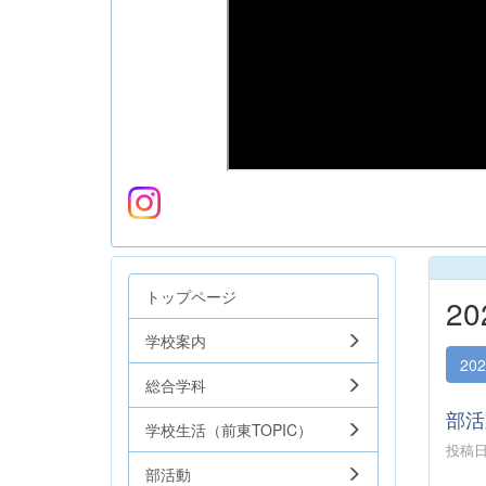
トップページ
2
学校案内
20
総合学科
部活
学校生活（前東TOPIC）
投稿日時
部活動