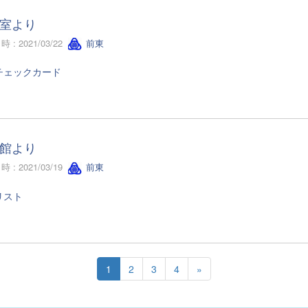
室より
 : 2021/03/22
前東
チェックカード
館より
 : 2021/03/19
前東
リスト
1
2
3
4
»